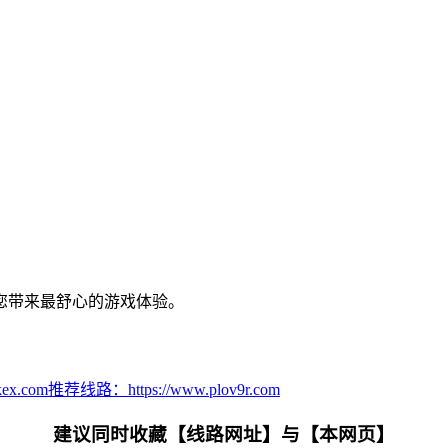
您带来最舒心的游戏体验。
kex.com
推荐线路：
https://www.plov9r.com
建议同时收藏【线路网址】与【本网页】