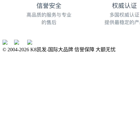
© 2004-
2026
K8凯发-国际大品牌 信誉保障 大额无忧