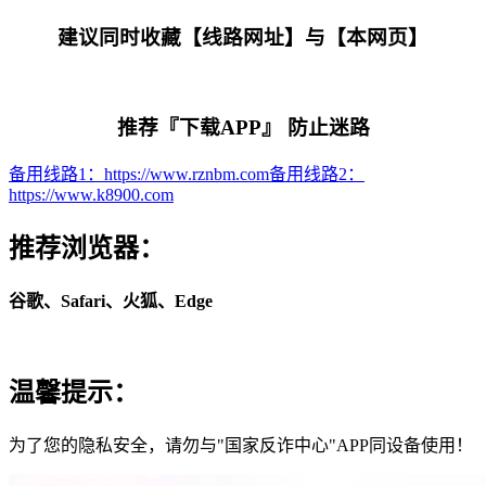
建议同时收藏【线路网址】与【本网页】
推荐『下载APP』 防止迷路
备用线路
1
：
https://www.rznbm.com
备用线路
2
：
https://www.k8900.com
推荐浏览器：
谷歌、Safari、火狐、Edge
温馨提示：
为了您的隐私安全，请勿与"国家反诈中心"APP同设备使用！