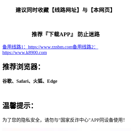
建议同时收藏【线路网址】与【本网页】
推荐『下载APP』 防止迷路
备用线路
1
：
https://www.rznbm.com
备用线路
2
：
https://www.k8900.com
推荐浏览器：
谷歌、Safari、火狐、Edge
温馨提示：
为了您的隐私安全，请勿与"国家反诈中心"APP同设备使用！