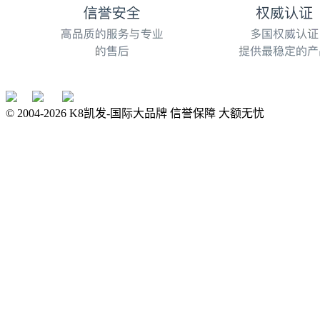
© 2004-
2026
K8凯发-国际大品牌 信誉保障 大额无忧