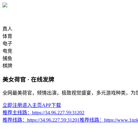
真人
体育
电子
电竞
捕鱼
棋牌
美女荷官 · 在线发牌
全网最美荷官，倾情出演，极致视觉盛宴，多元游戏种类，为
立即注册
进入主页
APP下载
推荐主线路：
https://34.96.227.59:31202
推荐线路：
https://34.96.227.59:31201
推荐线路：
https://www.1nz