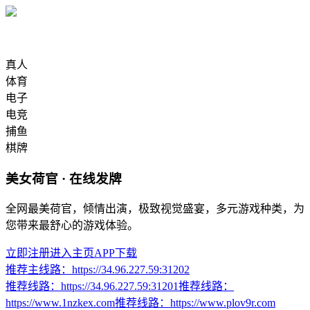
真人
体育
电子
电竞
捕鱼
棋牌
美女荷官 · 在线发牌
全网最美荷官，倾情出演，极致视觉盛宴，多元游戏种类，为
您带来最舒心的游戏体验。
立即注册
进入主页
APP下载
推荐主线路：
https://34.96.227.59:31202
推荐线路：
https://34.96.227.59:31201
推荐线路：
https://www.1nzkex.com
推荐线路：
https://www.plov9r.com