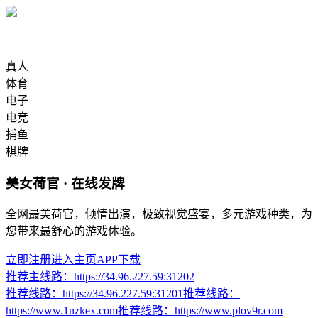
真人
体育
电子
电竞
捕鱼
棋牌
美女荷官 · 在线发牌
全网最美荷官，倾情出演，极致视觉盛宴，多元游戏种类，为
您带来最舒心的游戏体验。
立即注册
进入主页
APP下载
推荐主线路：
https://34.96.227.59:31202
推荐线路：
https://34.96.227.59:31201
推荐线路：
https://www.1nzkex.com
推荐线路：
https://www.plov9r.com