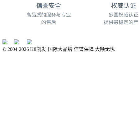
© 2004-
2026
K8凯发-国际大品牌 信誉保障 大额无忧