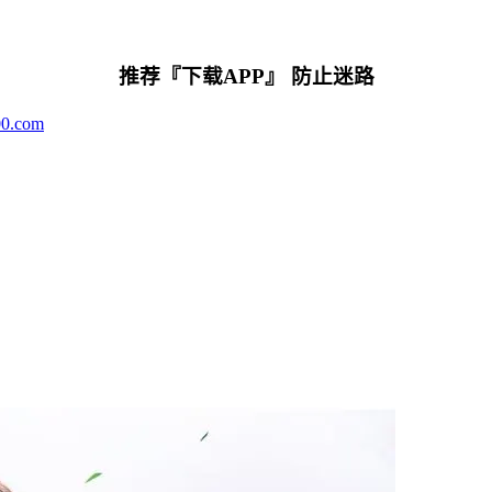
推荐『下载APP』 防止迷路
00.com