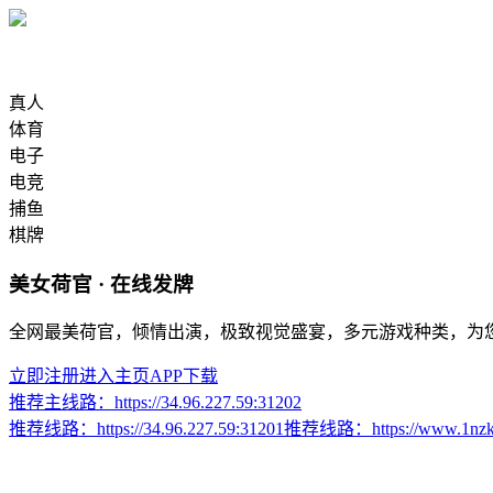
真人
体育
电子
电竞
捕鱼
棋牌
美女荷官 · 在线发牌
全网最美荷官，倾情出演，极致视觉盛宴，多元游戏种类，为
立即注册
进入主页
APP下载
推荐主线路：
https://34.96.227.59:31202
推荐线路：
https://34.96.227.59:31201
推荐线路：
https://www.1nz