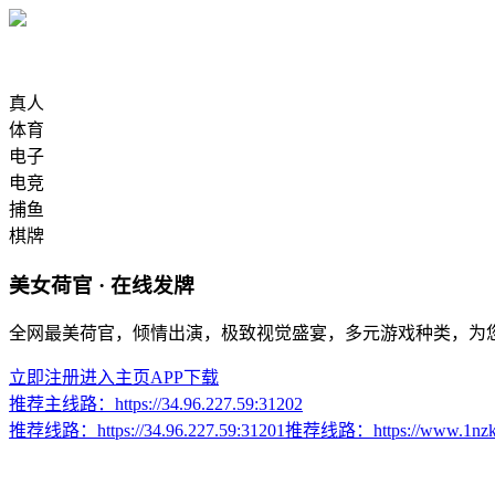
真人
体育
电子
电竞
捕鱼
棋牌
美女荷官 · 在线发牌
全网最美荷官，倾情出演，极致视觉盛宴，多元游戏种类，为
立即注册
进入主页
APP下载
推荐主线路：
https://34.96.227.59:31202
推荐线路：
https://34.96.227.59:31201
推荐线路：
https://www.1nz