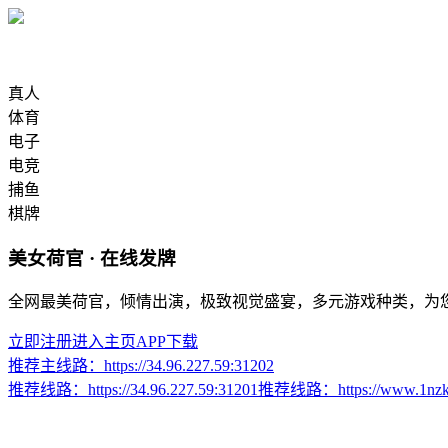
真人
体育
电子
电竞
捕鱼
棋牌
美女荷官 · 在线发牌
全网最美荷官，倾情出演，极致视觉盛宴，多元游戏种类，为
立即注册
进入主页
APP下载
推荐主线路：
https://34.96.227.59:31202
推荐线路：
https://34.96.227.59:31201
推荐线路：
https://www.1nz