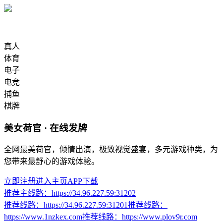
真人
体育
电子
电竞
捕鱼
棋牌
美女荷官 · 在线发牌
全网最美荷官，倾情出演，极致视觉盛宴，多元游戏种类，为
您带来最舒心的游戏体验。
立即注册
进入主页
APP下载
推荐主线路：
https://34.96.227.59:31202
推荐线路：
https://34.96.227.59:31201
推荐线路：
https://www.1nzkex.com
推荐线路：
https://www.plov9r.com