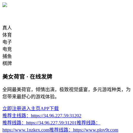
真人
体育
电子
电竞
捕鱼
棋牌
美女荷官 · 在线发牌
全网最美荷官，倾情出演，极致视觉盛宴，多元游戏种类，为
您带来最舒心的游戏体验。
立即注册
进入主页
APP下载
推荐主线路：
https://34.96.227.59:31202
推荐线路：
https://34.96.227.59:31201
推荐线路：
https://www.1nzkex.com
推荐线路：
https://www.plov9r.com