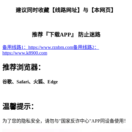
建议同时收藏【线路网址】与【本网页】
推荐『下载APP』 防止迷路
备用线路
1
：
https://www.rznbm.com
备用线路
2
：
https://www.k8900.com
推荐浏览器：
谷歌、Safari、火狐、Edge
温馨提示：
为了您的隐私安全，请勿与"国家反诈中心"APP同设备使用！